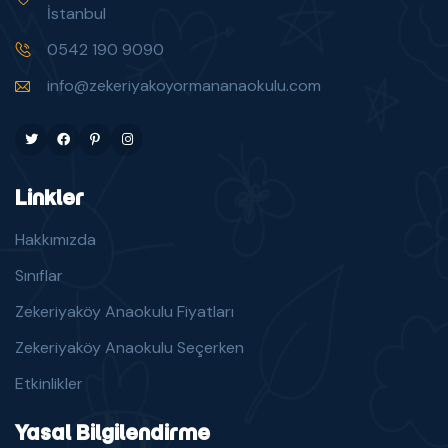
İstanbul
0542 190 9090
info@zekeriyakoyormananaokulu.com
Twitter
Facebook
Pinterest
Instagram
Linkler
Hakkımızda
Sınıflar
Zekeriyaköy Anaokulu Fiyatları
Zekeriyaköy Anaokulu Seçerken
Etkinlikler
Yasal Bilgilendirme