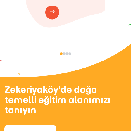
Zekeriyaköy'de doğa
temelli eğitim alanımızı
tanıyın